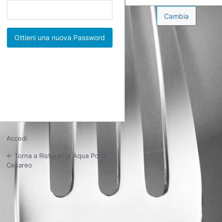
Password
persa
Accedi
← Torna a Ristorante Aqua Porto
Cesareo