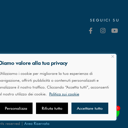
SEGUICI SU
Diamo valore alla tua privacy
Utilizziamo i cookie per migliorare la tua esperienza di
navigazione, offrirti pubblicità o contenuti personalizzati e
analizzare il nostro traffico. Cliccando “Accetta tutti”, acconsenti
al nostro utilizzo dei cookie.
Politica sui cookie
Personalizza
Rifiuta tutto
Accettare tutto
1
Chatta con noi su WhatsApp
ghts reserved |
Area Riservata