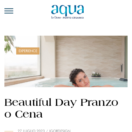
RISTORANTE
EVENTI E
CERIMONIE
TEMA 2026
EXPERIENCE
LABORATORIO E
RICERCA
CONTATTI
Beautiful Day Pranzo
o Cena
27 LUGLIO 2023
IGORDESIGN